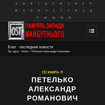
A
Б
В
Г
Д
Е
Ж
З
И
К
Л
M
Н
О
П
Р
С
Т
У
Ф
Х
Ц
Ч
Ш
Щ
Ю
Я
Блог - последние новости
Вы здесь:
Home
/
Петелько Александр Романович
III КНИГА
,
П
ПЕТЕЛЬКО
АЛЕКСАНДР
РОМАНОВИЧ