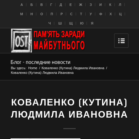
A
Б
В
Г
Д
Е
Ж
З
И
К
Л
M
Н
О
П
Р
С
Т
У
Ф
Х
Ц
Ч
Ш
Щ
Ю
Я
Блог - последние новости
Вы здесь:
Home
/
Коваленко (Кутина) Людмила Ивановна
/
Коваленко (Кутина) Людмила Ивановна
КОВАЛЕНКО (КУТИНА)
ЛЮДМИЛА ИВАНОВНА