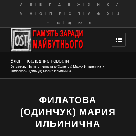
A
Б
В
Г
Д
Е
Ж
З
И
К
Л
M
Н
О
П
Р
С
Т
У
Ф
Х
Ц
Ч
Ш
Щ
Ю
Я
Блог - последние новости
Вы здесь:
Home
/
Филатова (Одинчук) Мария Ильинична
/
Филатова (Одинчук) Мария Ильинична
ФИЛАТОВА
(ОДИНЧУК) МАРИЯ
ИЛЬИНИЧНА