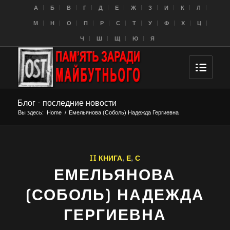
A
Б
В
Г
Д
Е
Ж
З
И
К
Л
M
Н
О
П
Р
С
Т
У
Ф
Х
Ц
Ч
Ш
Щ
Ю
Я
Блог - последние новости
Вы здесь:
Home
/
Емельянова (Соболь) Надежда Гергиевна
II КНИГА
,
Е
,
С
ЕМЕЛЬЯНОВА
(СОБОЛЬ) НАДЕЖДА
ГЕРГИЕВНА