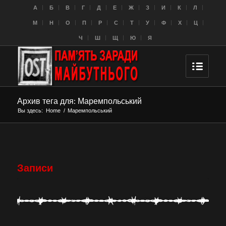
A
Б
В
Г
Д
Е
Ж
З
И
К
Л
M
Н
О
П
Р
С
Т
У
Ф
Х
Ц
Ч
Ш
Щ
Ю
Я
Архив тега для: Маремпольський
Вы здесь:
Home
/
Маремпольський
Записи