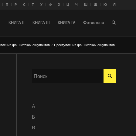
П
Р
С
Т
У
Ф
Х
Ц
Ч
Ш
Щ
Ю
Я
I
КНИГА II
КНИГА III
КНИГА IV
Фотостена
пления фашистских оккупантов
/
Преступления фашистских оккупантов
A
Б
В