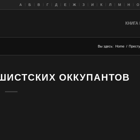
A
Б
В
Г
Д
Е
Ж
З
И
К
Л
M
Н
О
КНИГА 
Вы здесь:
Home
/
Престу
ШИСТСКИХ ОККУПАНТОВ