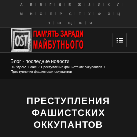
A
Б
В
Г
Д
Е
Ж
З
И
К
Л
M
Н
О
П
Р
С
Т
У
Ф
Х
Ц
Ч
Ш
Щ
Ю
Я
Блог - последние новости
Вы здесь:
Home
/
Преступления фашистских оккупантов
/
Преступления фашистских оккупантов
ПРЕСТУПЛЕНИЯ
ФАШИСТСКИХ
ОККУПАНТОВ