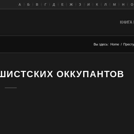
A
Б
В
Г
Д
Е
Ж
З
И
К
Л
M
Н
О
КНИГА 
Вы здесь:
Home
/
Престу
ШИСТСКИХ ОККУПАНТОВ