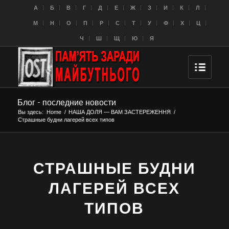
A
Б
В
Г
Д
Е
Ж
З
И
К
Л
M
Н
О
П
Р
С
Т
У
Ф
Х
Ц
Ч
Ш
Щ
Ю
Я
Блог - последние новости
Вы здесь:
Home
/
НАША ДОЛЯ — ВАМ ЗАСТЕРЕЖЕННЯ
/
Страшные будни лагерей всех типов
СТРАШНЫЕ БУДНИ
ЛАГЕРЕЙ ВСЕХ
ТИПОВ