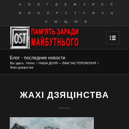
A
Б
В
Г
Д
Е
Ж
З
И
К
Л
M
Н
О
П
Р
С
Т
У
Ф
Х
Ц
Ч
Ш
Щ
Ю
Я
Блог - последние новости
Вы здесь:
Home
/
НАША ДОЛЯ — ВАМ ЗАСТЕРЕЖЕННЯ
/
Жахі дзяцінства
ЖАХІ ДЗЯЦІНСТВА