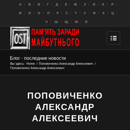
A
Б
В
Г
Д
Е
Ж
З
И
К
Л
M
Н
О
П
Р
С
Т
У
Ф
Х
Ц
Ч
Ш
Щ
Ю
Я
Блог - последние новости
Вы здесь:
Home
/
Поповиченко Александр Алексеевич
/
Поповиченко Александр Алексеевич
ПОПОВИЧЕНКО
АЛЕКСАНДР
АЛЕКСЕЕВИЧ