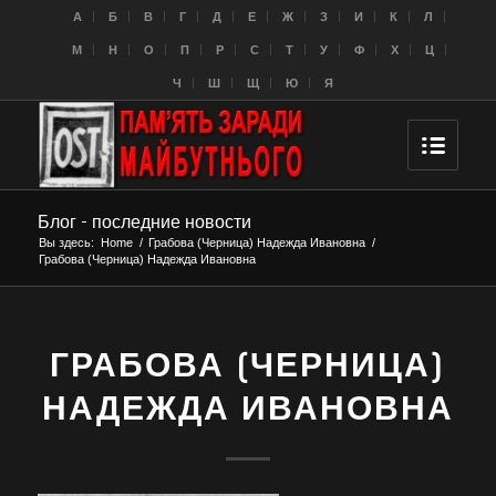
A
Б
В
Г
Д
Е
Ж
З
И
К
Л
M
Н
О
П
Р
С
Т
У
Ф
Х
Ц
Ч
Ш
Щ
Ю
Я
Блог - последние новости
Вы здесь:
Home
/
Грабова (Черница) Надежда Ивановна
/
Грабова (Черница) Надежда Ивановна
ГРАБОВА (ЧЕРНИЦА)
НАДЕЖДА ИВАНОВНА