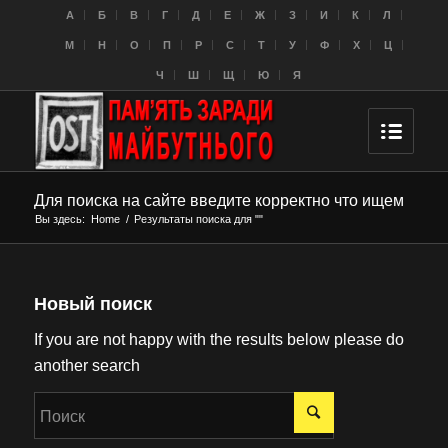
A
Б
В
Г
Д
Е
Ж
З
И
К
Л
M
Н
О
П
Р
С
Т
У
Ф
Х
Ц
Ч
Ш
Щ
Ю
Я
Для поиска на сайте введите корректно что ищем
Вы здесь:
Home
/
Результаты поиска для ""
Новый поиск
If you are not happy with the results below please do
another search