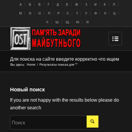
A
Б
В
Г
Д
Е
Ж
З
И
К
Л
M
Н
О
П
Р
С
Т
У
Ф
Х
Ц
Ч
Ш
Щ
Ю
Я
Для поиска на сайте введите корректно что ищем
Вы здесь:
Home
/
Результаты поиска для ""
Новый поиск
If you are not happy with the results below please do
another search