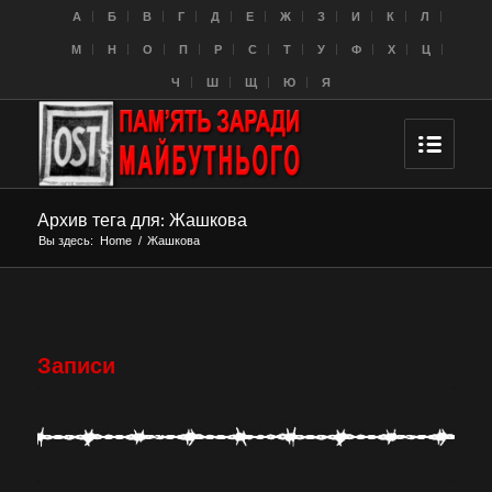
A
Б
В
Г
Д
Е
Ж
З
И
К
Л
M
Н
О
П
Р
С
Т
У
Ф
Х
Ц
Ч
Ш
Щ
Ю
Я
Архив тега для: Жашкова
Вы здесь:
Home
/
Жашкова
Записи