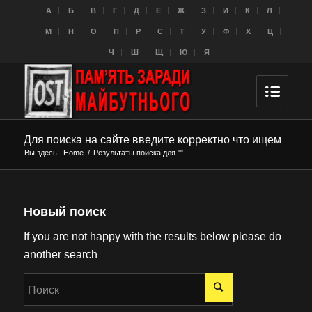
A
Б
В
Г
Д
Е
Ж
З
И
К
Л
M
Н
О
П
Р
С
Т
У
Ф
Х
Ц
Ч
Ш
Щ
Ю
Я
Для поиска на сайте введите корректно что ищем
Вы здесь:
Home
/
Результаты поиска для ""
Новый поиск
If you are not happy with the results below please do
another search