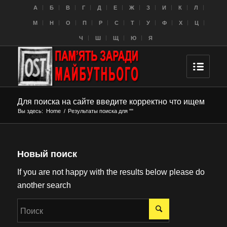
A
Б
В
Г
Д
Е
Ж
З
И
К
Л
M
Н
О
П
Р
С
Т
У
Ф
Х
Ц
Ч
Ш
Щ
Ю
Я
Для поиска на сайте введите корректно что ищем
Вы здесь:
Home
/
Результаты поиска для ""
Новый поиск
If you are not happy with the results below please do
another search