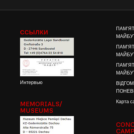
ПАМ’Я
ССЫЛКИ
МАЙБУТ
ПАМ’Я
МАЙБУТ
ПАМ’Я
МАЙБУТ
Интервью
ВІДГОМ
ПОНЕВІ
Карта с
MEMORIALS/
MUSEUMS
CONC
CAM