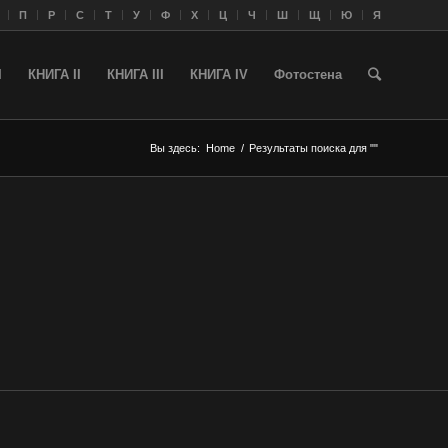
П
Р
С
Т
У
Ф
Х
Ц
Ч
Ш
Щ
Ю
Я
I
КНИГА II
КНИГА III
КНИГА IV
Фотостена
Вы здесь:
Home
/
Результаты поиска для ""