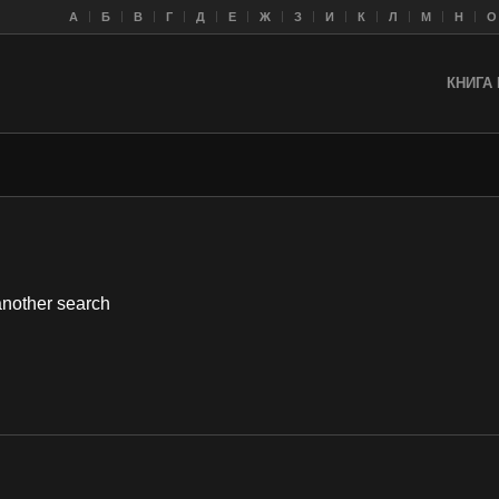
A
Б
В
Г
Д
Е
Ж
З
И
К
Л
M
Н
О
КНИГА 
 another search