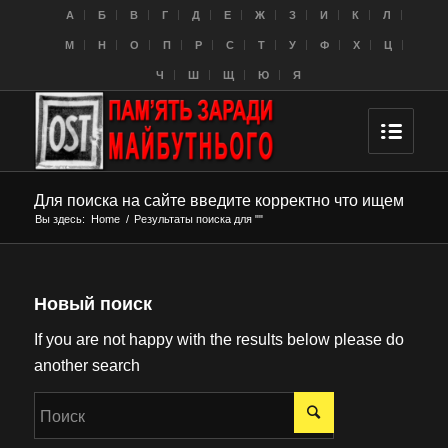
A
Б
В
Г
Д
Е
Ж
З
И
К
Л
M
Н
О
П
Р
С
Т
У
Ф
Х
Ц
Ч
Ш
Щ
Ю
Я
Для поиска на сайте введите корректно что ищем
Вы здесь:
Home
/
Результаты поиска для ""
Новый поиск
If you are not happy with the results below please do
another search