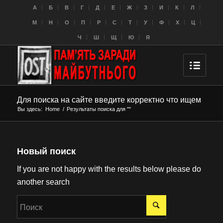
A
Б
В
Г
Д
Е
Ж
З
И
К
Л
M
Н
О
П
Р
С
Т
У
Ф
Х
Ц
Ч
Ш
Щ
Ю
Я
Для поиска на сайте введите корректно что ищем
Вы здесь:
Home
/
Результаты поиска для ""
Новый поиск
If you are not happy with the results below please do
another search