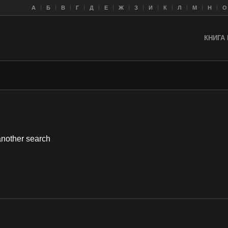
A
Б
В
Г
Д
Е
Ж
З
И
К
Л
M
Н
О
КНИГА 
 another search