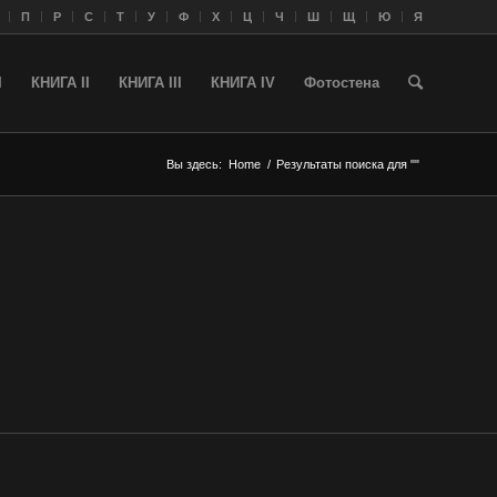
П
Р
С
Т
У
Ф
Х
Ц
Ч
Ш
Щ
Ю
Я
I
КНИГА II
КНИГА III
КНИГА IV
Фотостена
Вы здесь:
Home
/
Результаты поиска для ""