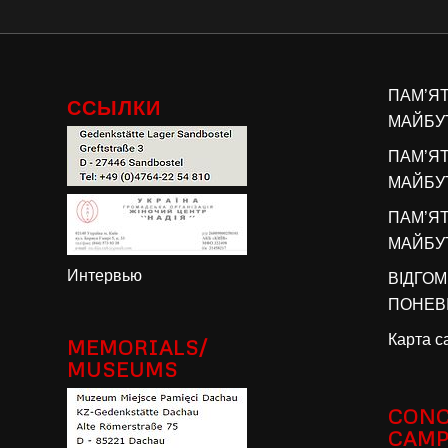
ПАМ’Я
ССЫЛКИ
МАЙБУТ
ПАМ’Я
МАЙБУТ
ПАМ’Я
МАЙБУТ
Интервью
ВІДГОМ
ПОНЕВІ
Карта с
MEMORIALS/
MUSEUMS
CONC
CAM