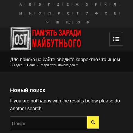
A
Б
В
Г
Д
Е
Ж
З
И
К
Л
M
Н
О
П
Р
С
Т
У
Ф
Х
Ц
Ч
Ш
Щ
Ю
Я
Для поиска на сайте введите корректно что ищем
Вы здесь:
Home
/
Результаты поиска для ""
Новый поиск
If you are not happy with the results below please do
another search